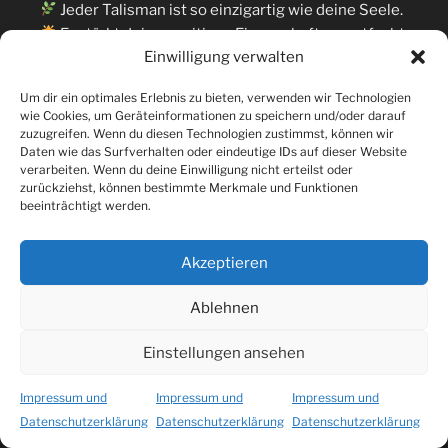
Jeder Talisman ist so einzigartig wie deine Seele.
Er stärkt deine positiven Eigenschaften, entfacht
Einwilligung verwalten
dein inneres Potenzial, schenkt dir Halt und Klarheit
– und schützt dich nachhaltig vor negativen
Um dir ein optimales Erlebnis zu bieten, verwenden wir Technologien
Einflüssen und fremden Energien.
wie Cookies, um Geräteinformationen zu speichern und/oder darauf
zuzugreifen. Wenn du diesen Technologien zustimmst, können wir
Trage dieses magische Symbol ganz nah bei dir – am
Daten wie das Surfverhalten oder eindeutige IDs auf dieser Website
verarbeiten. Wenn du deine Einwilligung nicht erteilst oder
Körper, in der Tasche oder deiner Geldbörse. Es wird
zurückziehst, können bestimmte Merkmale und Funktionen
zu deinem stillen Begleiter, ein schamanisches
beeinträchtigt werden.
Kraftzeichen, das dich auf deinem Weg unterstützt.
Akzeptieren
Für die Anfertigung benötige ich deinen
Geburtsnamen und dein Geburtsdatum.
Ablehnen
Die Herstellung erfolgt mit Hingabe und nimmt
etwa eine Woche in Anspruch.
Einstellungen ansehen
Preis : 85.-
Impressum und
Impressum und
Impressum und
Datenschutzerklärung
Datenschutzerklärung
Datenschutzerklärung
Dein Kraftsymbol als Amulett auf Holz gebrannt: