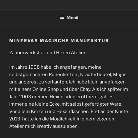
Zum
HAGAZUSSAS HAIN
SchamanenKunst und HexenWerk
Inhalt
Menü
springen
MINERVAS MAGISCHE MANUFAKTUR
Zauberwerkstatt und Hexen Atelier
Im Jahre 1998 habe ich angefangen, meine
selbstgemachten Runenketten , Kräuterbeutel, Mojos
und anderes , zu verkaufen. Ich habe klein angefangen
mit einem Online Shop und über Ebay. Als ich später im
Jahr 2003 meinen Hexenladen eröffnete, gab es
immer eine kleine Ecke, mit selbst gefertigter Ware.
Vor allem Kerzen und Hexenflaschen. Erst an der Küste
2013, hatte ich die Möglichkeit in einem eigenen
Atelier mich kreativ auszuleben.